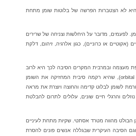
יא לא הצטברות הפרשה של בלוטות שומן מתחת
מן. לפעמים, מדובר על היחלשות וצניחה של שרירים
(אקוטיים או כרוניים), כגון אלרגיה, זיהום, דלקת
לפת מעצמה ובמרבית המקרים הסיבה לכך היא לרוב
שינויים תלויי גיל. עם הגיל, המחיצה האורביטלית (orbital septum), שהיא רקמה סיבית המחזיקה את השומן
רמת לשומן לבלוט קדימה והחוצה ויוצרת את מראה
נוזלים והרגלי חיים שונים, עלולים לתרום להבלטת
ן הבולט מהווה מטרד אסתטי. שקיות מתחת לעיניים
 וגם הסיבה העיקרית שבגללה אנשים פונים להסרת