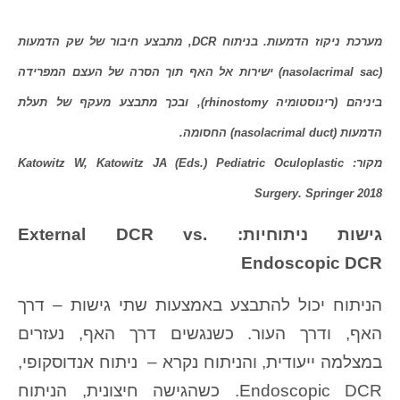
מערכת ניקוז הדמעות. בניתוח DCR, מתבצע חיבור של שק הדמעות
(nasolacrimal sac) ישירות אל האף תוך הסרה של העצם המפרידה
ביניהם (רינוסטומיה rhinostomy), ובכך מתבצע מעקף של תעלת
הדמעות (nasolacrimal duct) החסומה.
מקור: Katowitz W, Katowitz JA (Eds.) Pediatric Oculoplastic
Surgery. Springer 2018
גישות ניתוחיות: External DCR vs.
Endoscopic DCR
הניתוח יכול להתבצע באמצעות שתי גישות – דרך
האף, ודרך העור. כשנגשים דרך האף, נעזרים
במצלמה ייעודית, והניתוח נקרא – ניתוח אנדוסקופי,
Endoscopic DCR. כשהגישה חיצונית, הניתוח