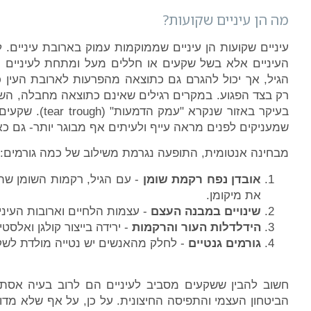
מה הן עיניים שקועות?
עיניים שקועות הן עיניים שממוקמות עמוק בארובת עיניים
העיניים אלא בשל שקעים או חללים מעל ומתחת לעיניים 
הגיל, אך יכול להגרם גם כתוצאה מהפרעות לארובת העין כ
רק בצד הפגוע. במקרים רגילים שאינם כתוצאה מחבלה, הש
בעיקר באזור שנק
שמעניקים לפנים מראה עייף ולעיתים אף מבוגר יותר- גם כא
מבחינה אנטומית, התופעה נגרמת משילוב של כמה גורמים:
אובדן נפח רקמת שומן
- עם הגיל, רקמות השומן שתו
את מיקומן.
שינויים במבנה העצם
- עצמות הלחיים וארובות העיניי
הידלדלות העור והרקמות
- ירידה בייצור קולגן ואלסט
גורמים גנטיים
- לחלק מהאנשים יש נטייה מולדת לשקעי 
חשוב להבין ששקעים מסביב לעיניים הם לרוב בעיה אסתט
הביטחון העצמי והתפיסה החיצונית. על כן, על אף שלא מדו