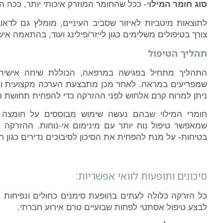
סוג חומר המילו
י- ככל שהחומר המוזרק איכותי יותר, ככה 
לתוצאות מיטביות לאיזור שסביב העיניים, מומלץ גם לדאו
צורך בטיפולים משלימים כגון לייזר/פילינג ועוד, בהתאמה איש
תהליך הטיפול
התהליך מתחיל בפגישה במרפאה, הכוללת שיחה אישית 
שמפריעים במראה. לאחר מכן מתבצעת הערכה מקצועית ותכ
ניתן למרוח קרם אלחוש לפני ההזרקה כדי להפחית תחושת כ
חומרי המילוי שבהם נעשה שימוש מבוססים על חומצה 
שמאפשר טיפול נוח יותר עם מינימום אי-נוחות. ההזרקה 
בטיחות- על מנת להפחית את הסיכון לסיבוכים נדירים כגון ח
סיכונים ותופעות לוואי אפשריות:
כל הזרקה כלולה לעתים בהופעת סימנים כחולים ונפיחות 
לבצע טיפול אסתטי לפחות שבועיים טרם אירוע חברתי.