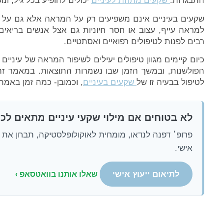
התבגרות.
שקעים מתחת לעיניים
יכולים להופיע בכל גיל, ונ
שקעים בעיניים אינם משפיעים רק על המראה אלא גם על ה
למראה עייף, עצוב או חסר חיוניות גם אצל אנשים בריאים
רבים לפנות לטיפולים רפואיים ואסתטיים.
כיום קיימים מגוון טיפולים יעילים לשיפור המראה של עיניי
הפולשנות, ובמשך הזמן שבו נשמרות התוצאות. במאמר זה נ
לטיפול בבעיה זו של
שקעים בעיניים
, וכמובן- כמה זמן באמ
לא בטוחים אם מילוי שקעי עיניים מתאים לכ
פרופ׳ דפנה לנדאו, מומחית לאוקולופלסטיקה, תבחן את א
אישי.
לתיאום ייעוץ אישי
שאלו אותנו בוואטסאפ ›