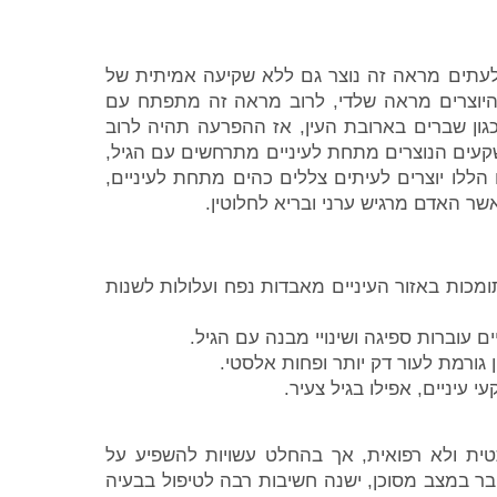
. לעתים מראה זה נוצר גם ללא שקיעה אמיתית של
היוצרים מראה שלדי, לרוב מראה זה מתפתח עם
גון שברים בארובת העין, אז ההפרעה תהיה לרוב
קעים הנוצרים מתחת לעיניים מתרחשים עם הגיל,
רא "עמק הדמעות" (tear trough). שקעים הללו יוצרים לעיתים צללים כהים מתחת לעיניים,
שר האדם מרגיש ערני ובריא לחלוטין.
מכות באזור העיניים מאבדות נפח ועלולות לשנות
ם עוברות ספיגה ושינויי מבנה עם הגיל.
ין גורמת לעור דק יותר ופחות אלסטי.
עיניים, אפילו בגיל צעיר.
ית ולא רפואית, אך בהחלט עשויות להשפיע על
בר במצב מסוכן, ישנה חשיבות רבה לטיפול בבעיה