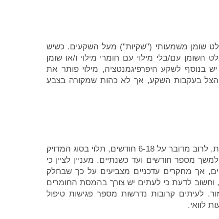
לט שומן משמעותי ("שקיות") מעל השקעים. כשיש
 השומן עם/בלי מילוי עם חומרי מילוי ו/או שומן
ש בנוסף לשקע היפרפיגמנטציה, מילוי פותר את
 הצל בעקבות השקע, אך לא כהות שמקורה בצבע
כשמדברים על מילוי שקעים על ידי שימוש בחומצה היאלורונית, לרוב מדובר על 6-18 חודשים, תלוי בסוג המדויק
למשך מספר חודשים ועד כשנתיים. מעניין לציין כי
ם, אך מחקרים עדכניים מצביעים על כך שבחלק
 וחשוב לדעת כי לעתים יש צורך בהמסת החומרים
. לעיתים קרובות נדרשות מספר פגישות טיפול
ת לוואי.