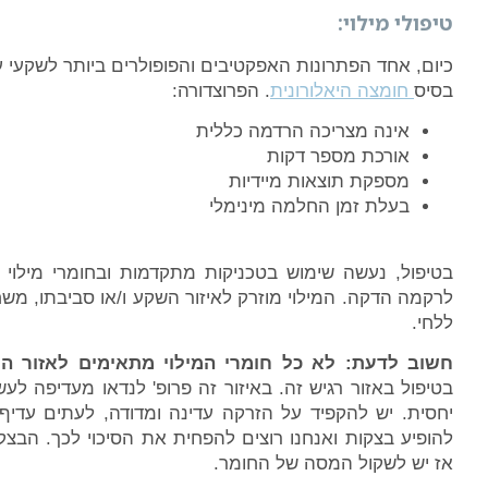
טיפולי מילוי:
כיום, אחד הפתרונות האפקטיבים והפופולרים ביותר לשקעי עינ
בסיס
חומצה היאלורונית
. הפרוצדורה:
אינה מצריכה הרדמה כללית
אורכת מספר דקות
מספקת תוצאות מיידיות
בעלת זמן החלמה מינימלי
בטיפול, נעשה שימוש בטכניקות מתקדמות ובחומרי מילוי יי
לרקמה הדקה. המילוי מוזרק לאיזור השקע ו/או סביבתו, משח
ללחי.
חשוב לדעת: לא כל חומרי המילוי מתאימים לאזור העי
בטיפול באזור רגיש זה. באיזור זה פרופ' לנדאו מעדיפה ל
יחסית. יש להקפיד על הזרקה עדינה ומדודה, לעתים עדיף
להופיע בצקות ואנחנו רוצים להפחית את הסיכוי לכך. הבצ
אז יש לשקול המסה של החומר.