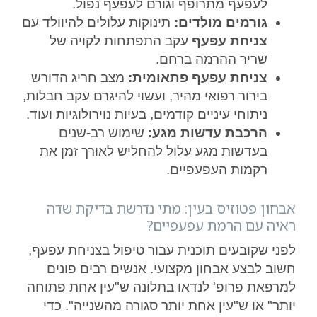
לעפעף מתרופף וגורם לעפעף נפול.
גורמים מולדים:
תינוקות עלולים להיוולד עם
צניחת עפעף
עקב התפתחות לקויה של
שריר ההרמה ברחם.
צניחת עפעף פתאומית:
מצב חריג הדורש
בירור רפואי מהיר, ועשוי להיגרם עקב חבלות,
ניתוחי עיניים קודמים, בעיות נוירולוגיות ועוד.
הרכבת עדשות מגע:
שימוש רב-שנים
בעדשות מגע עלול להחליש לאורך זמן את
רקמות העפעפיים.
אבחון פטוזיס בעין: מתי נדרשת בדיקת שדה
ראיה עם הרמת עפעפיים?
לפני שקובעים תוכנית עבור טיפול בצניחת עפעף,
חשוב לבצע אבחון מקצועי. אנשים רבים פונים
למרפאת פרופ' לנדאו בתלונה ש"עין אחת פתוחה
יותר" או ש"עין אחת יותר סגורה מהשנייה". כדי