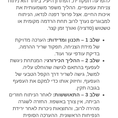
להפרעה תפקודית, הפתרון היעיל ביותר הוא ניתוח
צניחת עפעפיים. ההליך משפר משמעותית את
איכות החיים. אצל פרופ' דפנה לנדאו, הניתוח
למבוגרים נערך לרוב תחת הרדמה מקומית או
טשטוש (סדציה) ואורך זמן קצר.
שלב 1 – תכנון ומדידות:
הערכה מדויקת
של מידת הצניחה, תפקוד שריר ההרמה,
בדיקת עודפי עור ועוד.
שלב 2 – ההליך הכירורגי:
המנתחת ניגשת
לעפעף בהתאם לגישה שהוחלט עליה.
למשל, גישה לשריר דרך הקפל הטבעי של
העפעף, וחיזוק אותו כדי למקם את העפעף
בגובה תקין.
שלב 3 – התאוששות:
לאחר הניתוח חוזרים
הביתה, אין צורך באשפוז. החזרה לשגרה
מהירה לרוב, והתוצאות ניכרות לאחר ירידת
הנפיחות הראשונית. ההערכה הסופית