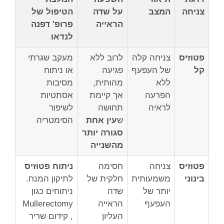
צניחה
המצב
על שדה
הטיפול של
הראייה
פרופ' דפנה
לנדאו
פטוזיס
צניחה קלה
לרוב ללא
מעקב שגרתי
קל
של העפעף
פגיעה
או ניתוח
ללא
מהותית,
מסיבות
הפרעה
אך קיימת
אסתטיות
לראיה
תחושה
לשיפור
ש
עין אחת
הסימטריה
סגורה יותר
מהשנייה
פטוזיס
צניחה
חסימה
ניתוח פטוזיס
בינוני
משמעותית
חלקית של
לתיקון המנח.
יותר של
שדה
ניתוחים כגון
העפעף
הראייה
Mullerectomy
העליון
, קידום שריר