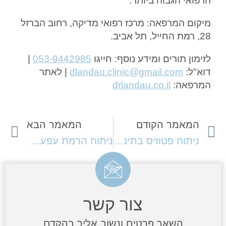
הרפואי הגבוה ביותר.
מיקום המרפאה: מרכז רפואי מדיקה, רחוב הברזל
28, רמת החייל, תל אביב.
לזימון תורים ומידע נוסף: חייגו
053-9442985
|
דוא"ל:
dlandau.clinic@gmail.com
| לאתר
המרפאה:
drlandau.co.il
המאמר הקודם
המאמר הבא
ניתוח פטוזיס בתינוקות וילדים
ניתוח הרמת עפעפיים
צור קשר
השאר פרטים ונשוב אליך בהקדם