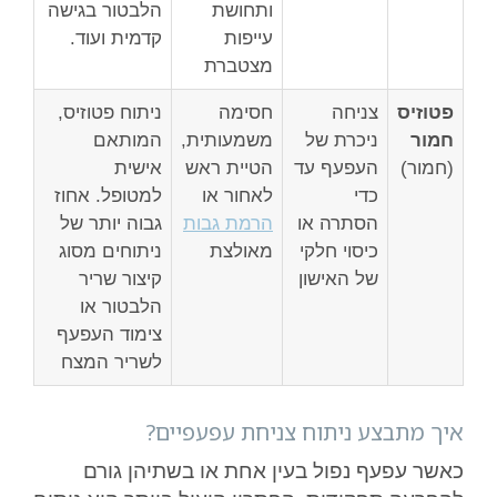
ותחושת
הלבטור בגישה
עייפות
קדמית ועוד.
מצטברת
פטוזיס
צניחה
חסימה
ניתוח פטוזיס,
חמור
ניכרת של
משמעותית,
המותאם
(חמור)
העפעף עד
הטיית ראש
אישית
כדי
לאחור או
למטופל. אחוז
הסתרה או
הרמת גבות
גבוה יותר של
כיסוי חלקי
מאולצת
ניתוחים מסוג
של האישון
קיצור שריר
הלבטור או
צימוד העפעף
לשריר המצח
איך מתבצע ניתוח צניחת עפעפיים?
כאשר עפעף נפול בעין אחת או בשתיהן גורם