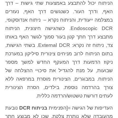
הניתוח יכול להתבצע באמצעות שתי גישות – דרך
האף, ודרך העור. כשנגשים דרך האף, נעזרים
במצלמה ייעודית, והניתוח נקרא – ניתוח אנדוסקופי,
Endoscopic DCR. כשהגישה חיצונית, הניתוח
מתבצע דרך חתך קטן בעור סמוך לגשר האף באותו
צד, ניתוח זה נקרא: External DCR. בשתי הגישות,
בתום הניתוח לרוב מניחים צינורית סיליקון במערכת
ניקוז הדמעות דרך המעקף החדש למשך מספר
שבועות, על מנת להגדיל את סיכויי ההצלחה של
הניתוח. במבוגרים, הצינורית מוסרת במרפאה ללא
צורך בהרדמה נוספת. בילדים, הסרת הצינורית
לעתים דורשת טשטוש/הרדמה כללית.
העדיפות של הגישה =[הפנימית
בניתוח DCR
נובעת
מהעובדה שלא נותרת צלקת, שכן לא מבוצע חתך