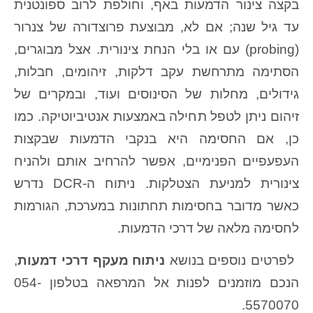
בקצה צינור הדמעות באף, וחולפת לרוב ספונטנית
עד גיל שנה; אם לא, מבוצעת פרוצדורה של צנרור
(probing) עם או בלי הנחת צינורית. אצל מבוגרים,
הסתימה מתרחשת עקב דלקות, זיהומים, חבלות,
גידולים, מחלות של הסינוסים ועוד, ובמקרים של
זיהום ניתן לטפל תחילה באמצעות אנטיביוטיקה. כמו
כן, אם החסימה היא בנקבי הדמעות שבקצות
העפעפיים הפנימיים, אפשר להרחיב אותם ולהניח
צינורית למניעת הצטלקות. ניתוח ה-DCR נדרש
כאשר מדובר בחסימות תחתונות במערכת, הגורמות
לחסימה מלאה של דרכי הדמעות.
לפרטים נוספים בנושא
ניתוח מעקף דרכי דמעות
,
הנכם מוזמנים לפנות אל המרפאה בטלפון 054-
5570070.